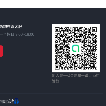
諮詢在線客服
日 9:00~18:00
加入樂一番X樂淘一番Line討
論群