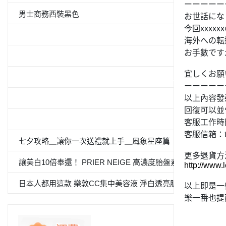
ーーーーー
男士商務西裝黑色
お世話にな
今回xxx
5件套形抗菌除臭白襯衫
海外への転
お手數です
男士西裝褲雙褶
宜しくお願
≪CanCam 6月號，Oggi.jp 4月出版≫抗菌除臭雙層外套
ーーーーー
以上內容發
100％纯棉白色纯色衬衫
回復可以並
«Oggi.Jp4月刊介紹»抗菌防臭九分褲套裝
客服工作時間:週
客服信箱：tc-s
七夕攻略＿讓你一次送禮就上手＿風象星座篇
更多退貨方
讓美白10倍奉還！ PRIER NEIGE 高濃度胎盤素 夏日必備
http://www.
日本人都用這款 樂敦CC集中美容液 淨白透亮肌
以上即是一
樂一番也提