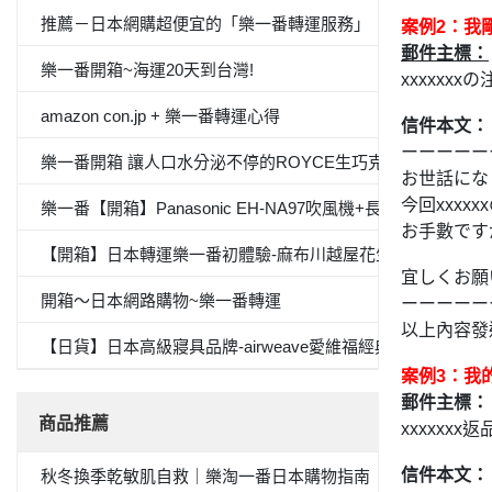
推薦－日本網購超便宜的「樂一番轉運服務」
案例2：我
郵件主標：
樂一番開箱~海運20天到台灣!
xxxxxx
amazon con.jp + 樂一番轉運心得
信件本文：
ーーーーー
樂一番開箱 讓人口水分泌不停的ROYCE生巧克力
お世話にな
今回xxx
樂一番【開箱】Panasonic EH-NA97吹風機+長崎心泉堂蜂蜜
お手數です
【開箱】日本轉運樂一番初體驗-麻布川越屋花生醬
宜しくお願
開箱～日本網路購物~樂一番轉運
ーーーーー
以上內容發
【日貨】日本高級寢具品牌-airweave愛維福經典專利素材
案例3：我
郵件主標：
商品推薦
xxxxxx
信件本文：
秋冬換季乾敏肌自救｜樂淘一番日本購物指南