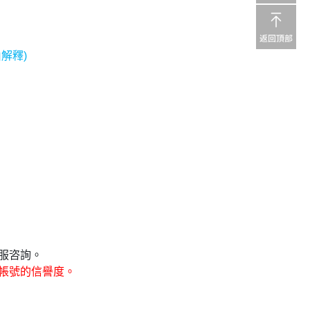
解釋)
服咨詢。
帳號的信譽度。