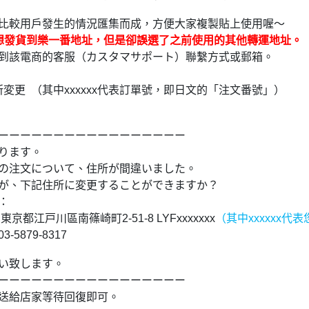
比較用戶發生的情況匯集而成，方便大家複製貼上使用喔～
想發貨到樂一番地址，但是卻誤選了之前使用的其他轉運地址。
到該電商的客服（カスタマサポート）聯繫方式或郵箱。
淘CCD，我終於實現相機自由啦✨
住所変更
（其中xxxxxx代表訂單號，即日文的「注文番號」）
ーーーーーーーーーーーーーーーーー
ります。
！
xxxの注文について、住所が間違いました。
淘速通攻略待查收！
が、下記住所に変更することができますか？
：
5 東京都江戸川區南篠崎町2-51-8 LYFxxxxxxx
（其中xxxxxx
-5879-8317
い致します。
ーーーーーーーーーーーーーーーーー
小開箱
送給店家等待回復即可。