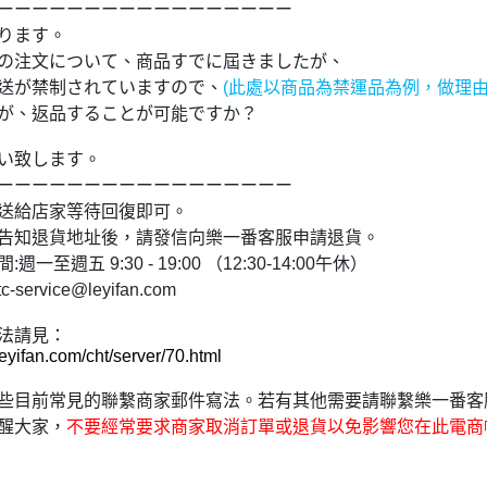
ーーーーーーーーーーーーーーーーー
ります。
xxxの注文について、商品すでに屆きましたが、
送が禁制されていますので、
(此處以商品為禁運品為例，做理由
が、返品することが可能ですか？
い致します。
ーーーーーーーーーーーーーーーーー
送給店家等待回復即可。
告知退貨地址後，請發信向樂一番客服申請退貨。
一至週五 9:30 - 19:00 （12:30-14:00午休）
ervice@leyifan.com
法請見：
leyifan.com/cht/server/70.html
些目前常見的聯繫商家郵件寫法。若有其他需要請聯繫樂一番客
醒大家，
不要經常要求商家取消訂單或退貨以免影響您在此電商