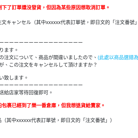
剛下了訂單還沒發貨，但因為某些原因想取消訂單。
xの注文キャンセル（其中xxxxxx代表訂單號，即日文的「注文番號
ーーーーーーーーーーーーーーーーー
ります。
xxxの注文について、商品が間違いましたので、
(此處以商品選錯
蛋糕
が、この注文をキャンセルして頂けますか？
い致します。
ーーーーーーーーーーーーーーーーー
送給店家等待回復即可。
椅墊&「樂一番」日本轉運基本教學
的包裹已經到了樂一番倉庫，但我想退貨給賣家。
x返品（其中xxxxxx代表訂單號，即日文的「注文番號」）