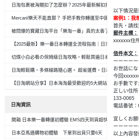
日淘包裹被海關扣了怎麼辦？2025年最新解扣指南與避坑策略
以下情況是
Mercari/樂天不能直郵？ 手把手教你轉運至中國全流程
案例1：我
首先，請找
被問爆的寶藏日淘平台「樂淘一番」真的太香了！自從在這上面
郵件主標：
xxxxxxx
【2025最新】樂一番日本轉運全流程指南｜日淘新手必看
信件本文：
切煤小白必看の保姆級日淘攻略，輕鬆買遍日本產品
ーーーーー
お世話にな
日淘輕鬆購，多條線路隨心選。 超省運費，日本購物體驗UP
今回xxx
【日淘網站分享】日本海淘最受歡迎的5大網站，你有一份海
お手數です
正しい住所
133-006
日淘資訊
電話番號：03
宜しくお願
開箱 日本樂一番轉運初體驗 EMS四天到貨超快的！
ーーーーー
日本亞馬遜購物初體驗 下單到出貨只要6天 加碼 變色唇膏
以上內容發