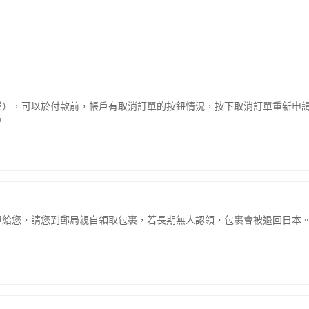
業），可以於付款前，帳戶有取消訂單的按鈕情況，按下取消訂單重新申
戶
給您，請您到郵局親自領取包裹，若長期無人認領，包裹會被退回日本。