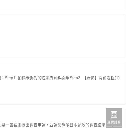
. 拍攝未拆封的包裹外箱與面單Step2. 【錄影】開箱過程(1)
可向樂一番客服提出調查申請，並請您靜候日本郵政的調查結果。調查