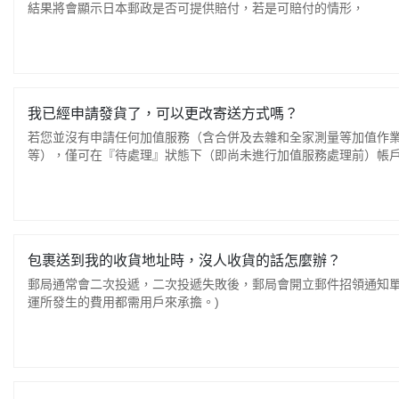
結果將會顯示日本郵政是否可提供賠付，若是可賠付的情形，
我已經申請發貨了，可以更改寄送方式嗎？
若您並沒有申請任何加值服務（含合併及去雜和全家測量等加值作
等），僅可在『待處理』狀態下（即尚未進行加值服務處理前）帳
包裹送到我的收貨地址時，沒人收貨的話怎麼辦？
郵局通常會二次投遞，二次投遞失敗後，郵局會開立郵件招領通知單
運所發生的費用都需用戶來承擔。)