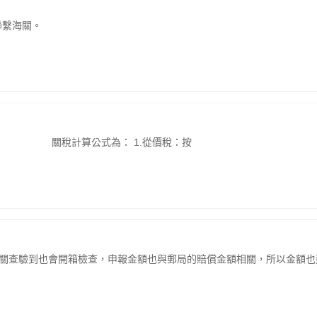
聯繫海關。
的。 關稅計算公式為： 1.從價稅：按
海關查驗到也會開箱檢查，申報金額也與郵局的賠償金額相關，所以金額也