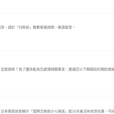
更改，請於「付款前」聯繫客服詢問，敬請留意。
辦呢？為了盡快能為您處理相關事宜，建議您以下開箱前的預防措施：Step1
捷：日本郵政狀態顯示「国際交換局から発送」起15天後沒有收到包裹，