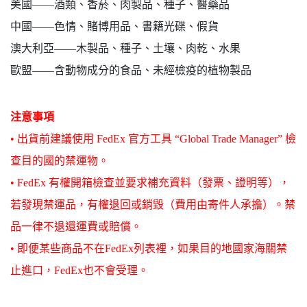
美國——
酒類、香菸、肉製品、種子、醫藥品
中國——
色情、賭博用品、書籍光碟、假貨
澳大利亞——
木製品、種子、土壤、肉乾、水果
歐盟——
含動物成分的食品、未經檢疫的植物製品
注意事項
•
出貨前建議使用 FedEx 官方工具 “Global Trade Manager” 檢
查目的國的禁運物。
•
FedEx 有權開箱檢查並要求補充資料（發票、證明等），
若發現禁運品，有權退回或銷毀（費用由寄件人承擔）。禁
品一律不退還運費或賠償。
•
即便某些商品不在FedEx列表裡，如果目的地國家海關禁
止進口，FedEx也不會受理。