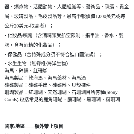
器、爆炸物、活體動物、人體組織等。藝術品、珠寶、貴金
屬、玻璃製品、毛皮製品等。最高申報價值1,000美元或每
公斤20美元-取高者）；
•
化妝品/噴霧（含酒精類受航空限制，指甲油、香水、髮
膠，含有酒精的化妝品）；
•
保健品（含特殊成分須不符合進口國法規）；
• 水生生物（無脊椎/海洋生物）
海馬、硨磲、紅珊瑚
海馬製品：乾海馬、海馬藥材、海馬酒
硨磲製品：硨磲手串、硨磲雕、貝殼擺件
珊瑚製品：紅珊瑚、天然珊瑚、石珊瑚目所有種(Stony
Corals):包括常見的鹿角珊瑚、腦珊瑚、黑珊瑚、粉珊瑚
國家/地區——
額外禁止項目