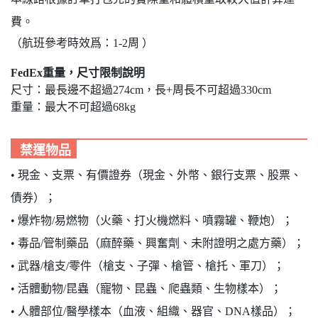
費。
（航班參考時效爲：1-2周 ）
FedEx重量，尺寸限制說明
尺寸：最長邊不超過274cm，長+周長不可超過330cm
重量：最大不可超過68kg
禁運物品
•
現金、支票、有價證券（現金、外幣、銀行支票、股票、
債券）；
•
爆炸物/易燃物（火藥、打火機燃料、噴霧罐、鞭炮）；
•
毒品/管制藥品（麻醉藥、興奮劑、未附證明之處方藥）；
•
武器/槍支/零件（槍支、子彈、槍管、槍托、軍刀）；
•
活體動物/昆蟲（寵物、昆蟲、爬蟲類、生物樣本）；
•
人體部位/醫學樣本（血液、組織、器官、DNA樣品）；