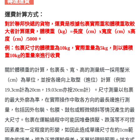
轉運運費
運費計算方式：
對於聯邦快遞的貨物，
運費是根據包裹實際重和體積重取較
大者計算運費，體積重（kg）=長度（cm）x寬度（cm）x高
度（cm）/5000。
例：包裹尺寸的體積重為10kg，實際重量為5kg，則以體積
重10kg的重量來進行收費
關於體積重的計算，包裹長、寬、高的測量統一採用釐米
（cm）為單位，並按各邊向上取整（進位）計算（例如
19.3cm計為20cm，19.03cm亦按20cm計）。尺寸測量以包裹
的最大外廓為準，在實際操作中取各方向的最長邊進行測
量，包括因外包裝、包膜、鼓包或輕微傾斜等情況產生的最
大尺寸。包裹在運輸過程中可能因堆疊擠壓、跌落等不可控
因素產生一定程度的形變，如因此造成單邊尺寸在約1cm範
圍內的誤差，視為正常運輸偏差，不屬於理賠範圍。該方式