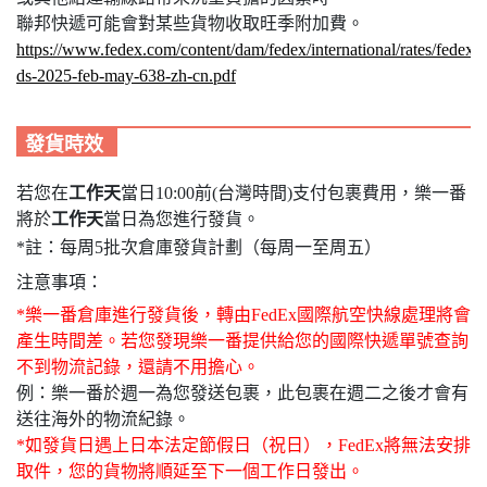
聯邦快遞可能會對某些貨物收取旺季附加費。
https://www.fedex.com/content/dam/fedex/international/rates/fedex-
ds-2025-feb-may-638-zh-cn.pdf
發貨時效
若您在
工作天
當日10:00前(台灣時間)支付包裹費用，樂一番
將於
工作天
當日為您進行發貨。
*註：每周5批次倉庫發貨計劃（每周一至周五）
注意事項：
*樂一番倉庫進行發貨後，轉由FedEx國際航空快線處理將會
產生時間差。若您發現樂一番提供給您的國際快遞單號查詢
不到物流記錄，還請不用擔心。
例：樂一番於週一為您發送包裹，此包裹在週二之後才會有
送往海外的物流紀錄。
*如發貨日遇上日本法定節假日（祝日），FedEx將無法安排
取件，您的貨物將順延至下一個工作日發出。