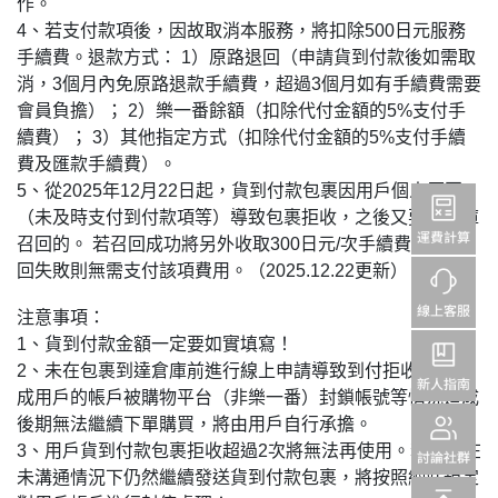
作。
4、若支付款項後，因故取消本服務，將扣除500日元服務
手續費。退款方式： 1）原路退回（申請貨到付款後如需取
消，3個月內免原路退款手續費，超過3個月如有手續費需要
會員負擔）； 2）樂一番餘額（扣除代付金額的5%支付手
續費）； 3）其他指定方式（扣除代付金額的5%支付手續
費及匯款手續費）。
5、從2025年12月22日起，貨到付款包裹因用戶個人原因
（未及時支付到付款項等）導致包裹拒收，之後又要求倉庫
召回的。 若召回成功將另外收取300日元/次手續費，若召
回失敗則無需支付該項費用。（2025.12.22更新）
注意事項：
1、貨到付款金額一定要如實填寫！
2、未在包裹到達倉庫前進行線上申請導致到付拒收，若造
成用戶的帳戶被購物平台（非樂一番）封鎖帳號等情況造成
後期無法繼續下單購買，將由用戶自行承擔。
3、用戶貨到付款包裹拒收超過2次將無法再使用。若用戶在
未溝通情況下仍然繼續發送貨到付款包裹，將按照網站規定