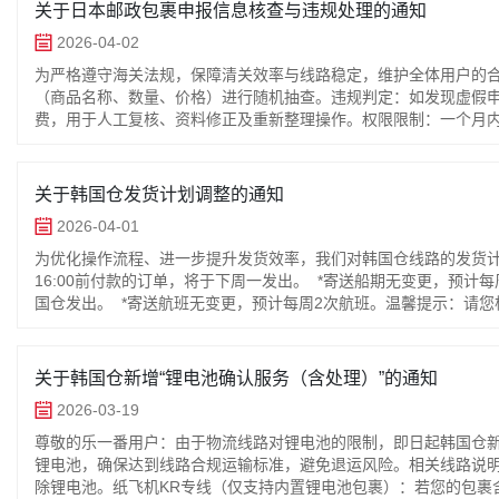
关于日本邮政包裹申报信息核查与违规处理的通知
2026-04-02
为严格遵守海关法规，保障清关效率与线路稳定，维护全体用户的
（商品名称、数量、价格）进行随机抽查。违规判定：如发现虚假申报
费，用于人工复核、资料修正及重新整理操作。权限限制：一个月内
报、瞒报、伪报行为均属违法违规。一经海关查实，海关有权依法
寄的基本义务，也是您的包裹得以安全、快速通关的唯一保障。请
关于韩国仓发货计划调整的通知
2026-04-01
为优化操作流程、进一步提升发货效率，我们对韩国仓线路的发货计划
16:00前付款的订单，将于下周一发出。 *寄送船期无变更，预计每
国仓发出。 *寄送航班无变更，预计每周2次航班。温馨提示：请
调整旨在为您提供更稳定、高效的服务。感谢您的理解与支持！
关于韩国仓新增“锂电池确认服务（含处理）”的通知
2026-03-19
尊敬的乐一番用户：由于物流线路对锂电池的限制，即日起韩国仓新
锂电池，确保达到线路合规运输标准，避免退运风险。相关线路说明
除锂电池。纸飞机KR专线（仅支持内置锂电池包裹）：若您的包裹含