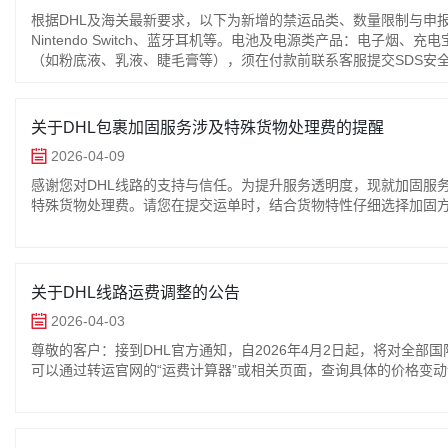
根据DHL及海关最新要求，以下为新增的禁运品类、数量限制与申
Nintendo Switch、蓝牙耳机等。电池及电源类产品：电子
（如粉底液、乳液、睫毛膏等），须在付款前联系客服提交SDS安
性证明文件（安全数据表或A114证书）。三、 申报数量与细则数码
商品：如套装内商品不是相同物品，则需对套装内所有物品逐一详
关于DHL包裹加固服务涉及特殊货物处理费的提醒
2026-04-09
感谢您对DHL线路的支持与信任。为提升服务透明度，现就加固服
特殊货物处理费。请您在提交运单时，结合货物特性仔细选择加固
关于DHL线路运费调整的公告
2026-04-03
尊敬的客户：接到DHL官方通知，自2026年4月2日起，将对全
可以通过转运官网的“运费计算器”或相关页面，查询具体的价格变