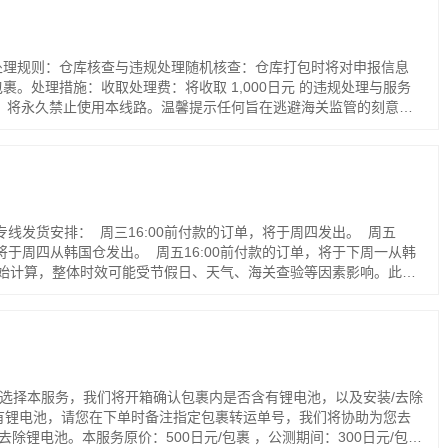
处理规则：仓库核查与违规处理随机核查：仓库打包时将对申报信息
处理措施：收取处理费：将收取 1,000日元 的违规处理与服务
次，将永久禁止使用本线路。温馨提示任何旨在逃避海关监管的刻意低
损失及相关法律责任，均须由用户自行承担。如实、准确申报是国际邮
发货安排： 周三16:00前付款的订单，将于周四发出。 周五
，将于周四从韩国仓发出。 周五16:00前付款的订单，将于下周一从韩
开始计算，整体时效可能受节假日、天气、海关查验等因素影响。此次
选择本服务，我们将开箱确认包裹内是否含有锂电池，以及安装/去除
有锂电池，请您在下单时备注指定包裹转运单号，我们将协助为您去
锂电池。本服务原价：500日元/包裹 ，公测期间：300日元/包