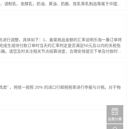
乳、调制乳、发酵乳，奶油、黄油、奶酪、炼乳等乳制品等属于中国海
节点进行调整，具体如下：1、备案商品金额的汇率说明乐淘一番订单将
完成生成待付款订单时当天的汇率判定是否满足50元及以内的关税免
准确。请您及时关注相关节点结算进度，合理安排提交下单及付款时
具类” ，将统一按照 20% 的进口行邮税税率进行申报与计税。对于物