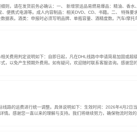
报细则，请在发货前务必确认：一、 新增禁运品易燃易爆品：精油、香
烟、充电宝、便携式电源等。成人内容制品：相关DVD、CD、书籍。二、 特
全数据表。酒类：申报时必须写明品牌、单瓶容量、酒精度数。汽车/摩
产品：单包裹不超过2台。配套附件需在合理范围：充电器 ×1 电池 ×
细申报（包括具体品名）。提示：本说明为原有规则的补充。请如实申报
务相关费用判定说明如下：自即日起，凡在DHL线路中申请简易加固或超
方式，以免产生预期外费用。如有疑问，欢迎随时联系客服咨询。感谢您
部国际线路的运费进行统一调整。具体说明如下：生效时间：2026年4月
动详情。感谢您一直以来的理解与支持。我们将继续努力，确保物流时效