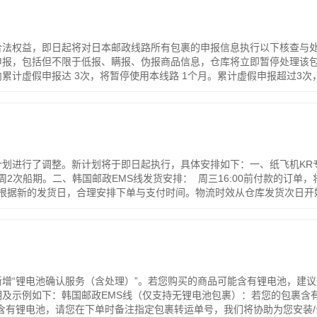
合法权益，即日起将对日本邮政线路所有包裹的申报信息执行以下核查与
，包括但不限于低报、瞒报、伪报商品信息，仓库将立即暂停处理该包裹。
累计虚假申报达 3次，将暂停使用本线路 1个月。累计虚假申报超过3
对包裹采取扣留、退运、罚款或没收等处罚措施。由此产生的一切风险、
务必诚信申报，共同维护高效的清关环境，感谢您的理解与支持。
进行了调整。新计划将于即日起执行，具体安排如下：一、纸飞机KR专线
周2次船期。二、韩国邮政EMS线发货安排： 周三16:00前付款的订单
您根据新的发货日，合理安排下单与支付时间。物流时效从仓库发货次日
增“锂电池确认服务（含处理）”。若您购买的商品可能含有锂电池，建议
及示例如下：韩国邮政EMS线（仅支持无锂电池包裹）：若您的包裹含
有锂电池，请您在下单时备注指定包裹转运单号，我们将协助为您安装/去除