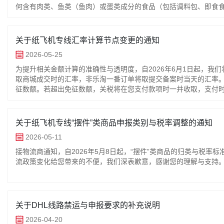
何含有肉类、鱼类（鱼肉）或蛋类成分的食品（包括调料包、即食食
关重点监管商品。
关于纸飞机专线汇率计算节点变更的通知
2026-05-25
为提升相关金额计算的准确性与透明度，自2026年6月1日起，
取商城成交时的汇率，非乐淘一番订单将取提交备案时当天的汇率。
征数额。若超出免征数额，关税将在您支付款项时一并收取，支付
间。如有任何疑问，欢迎随时联系客服。感谢您的理解与支持！
关于纸飞机专线“摆件”类商品申报类别与税率调整的通知
2026-05-11
接物流商通知，自2026年5月8日起，“摆件”类商品的归类与税率标
流政策变化给您带来的不便，我们深表歉意，感谢您的理解与支持
关于DHL线路禁运与申报要求的补充说明
2026-04-20