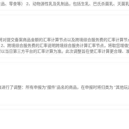
品、零食等） 2、动物源性乳及乳制品，包括生乳、巴氏杀菌乳、灭菌
我们将对提交备案商品金额的汇率计算节点以及跨境综合服务费的汇率计算
2、跨境综合服务费的汇率说明跨境综合服务计算汇率节点，将取您增值
时以当日第三方平台的汇率计算为准。此次调整旨在使汇率计算更合理、
准进行了调整：所有申报为“摆件”品名的商品，在申报时将归类为 “其他玩
。