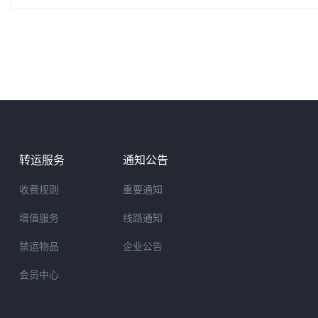
裹。*本服务一经购买并开箱确认，即视为该服务已消耗，无论箱
的转运体验。
转运服务
通知公告
收费规则
重要通知
增值服务
线路通知
禁运物品
企业公告
会员中心