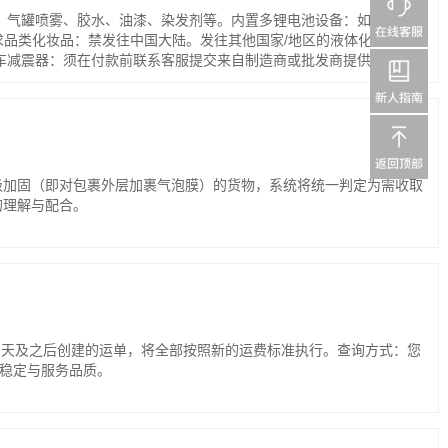
水、气罐喷雾、胶水、油漆、染发剂等。内置多锂电池设备：如
殊要求品类化妆品：禁发往中国大陆。发往其他国家/地区的液体化妆品
托车减震器：须在付款前联系客服提交来自制造商或批发商提供的安全
1。超出合理部分需单独申报（例如一台设备里有2个以上充电器）。套装
，违规包裹可能被退回并产生费用。如有疑问，请咨询客服。
级加固（即对包裹外层加裹气泡膜）的货物，系统将统一判定为需收取
的理解与配合。
2日当天及之后创建的运单，将全部按照新的运费标准执行。查询方式：您
的稳定与服务品质。