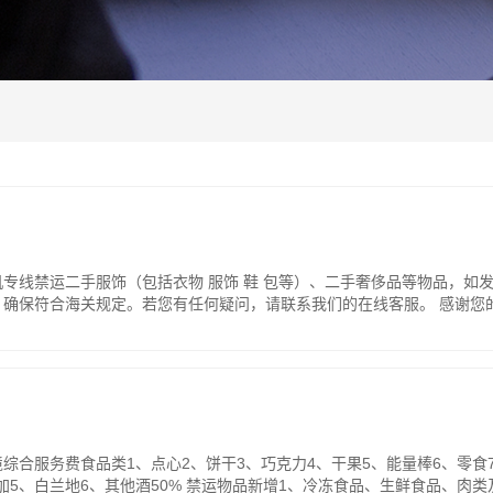
专线禁运二手服饰（包括衣物 服饰 鞋 包等）、二手奢侈品等物品，如
确保符合海关规定。若您有任何疑问，请联系我们的在线客服。 感谢您
服务费食品类1、点心2、饼干3、巧克力4、干果5、能量棒6、零食7、
伏特加5、白兰地6、其他酒50% 禁运物品新增1、冷冻食品、生鲜食品、