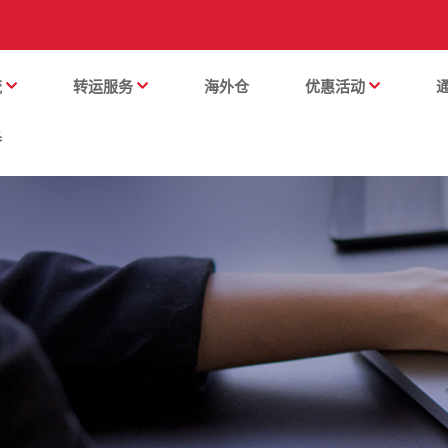
流
转运服务
海外仓
优惠活动
番