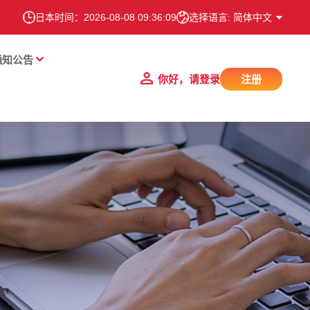
日本时间：
2026-08-08 09:36:11
选择语言: 简体中文
通知公告
你好，请登录
注册