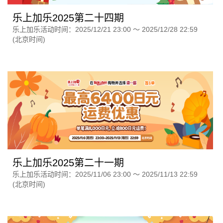
乐上加乐2025第二十四期
乐上加乐活动时间：2025/12/21 23:00 ～ 2025/12/28 22:59
(北京时间)
乐上加乐2025第二十一期
乐上加乐活动时间：2025/11/06 23:00 ～ 2025/11/13 22:59
(北京时间)