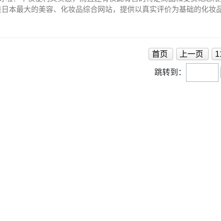
et是日本最大的美容、化妆品综合网站，提供以真实评价为基础的化妆
威的美容化妆品排行榜之一。cosme大赏cosme大赏是由消费
风向标，每年的日本@cosme大赏 一直被当作是最体现网民喜好、参与者
 相信大家都有所了解，简单说就是：超级强大的种草机！而种草后该
—cosme.com @cosme shopping 官方商城啦！@cosme sho
首页
上一页
1
的美容化妆品官方商城，从护肤、美妆、美发到身体护理、美容器材等产
跳转到：
ping官网的海淘教程吧~第一步，获取转运地址：乐一番注册使用流程（乐
购物后，帮您把包裹转运到日本以外的海外地址的服务。）第二步，官网注册
、输入两遍您的邮箱地址后，点击确认3、收到邮件后，点击链接，继续
否参与排行的选择6、勾选“同意规则”后点击确认注册7、然后就会收
淘CCD，我终于实现相机自由啦✨
第三步，添加收件地址：1、回到首页，点击“我的账户”2、点击“收件
一番“我的账户”就能看到“您的转运仓库地址”啦~5、日语小白们
后就可以详细填写收件地址啦~不要忘记填入您的专属乐一番会员标识
一切就绪，可以从首页开始最爱的“逛逛逛、买买买”环节啦：每日排
来挑选~下单：1、小编看中了haba鲨烷精纯美容油，果断加入购物车
员无论消费多少金额都可免运费。特定活动期间，通常满1500円就免
之前填写的收件信息一模一样。4、填好后点击“继续下一步”：乐一番仓库
乐一番会员标识码）邮编：133-0065电话：03-5879-8317
、支付方式、优惠券和积分的使用之后，点击“确认下单”就完成购买
会发短信及邮件通知给您。2、在乐一番申请发货，就可以安心等待包