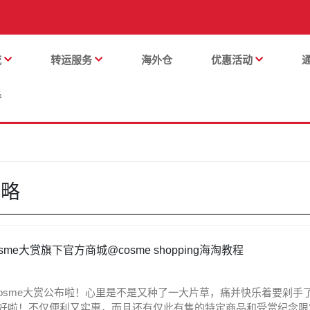
流
转运服务
海外仓
优惠活动
番
攻略
5大韩国热门代购品类
sme大赏旗下官方商城@cosme shopping海淘教程
利别错过
osme大赏公布啦！心里是不是又种了一大片草，痛并快乐着要剁手了？去哪
剁最好啦！不仅便利又实惠，而且还有仅此有售的特定商品和受赏纪念限定套装