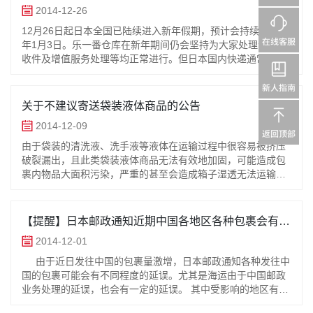
2014-12-26
12月26日起日本全国已陆续进入新年假期，预计会持续到2015
年1月3日。乐一番仓库在新年期间仍会坚持为大家处理包裹，
收件及增值服务处理等均正常进行。但日本国内快递通常会在
此期间放假，因此新年期间从电商发到乐一番仓库的包裹可能
会有延迟。请各位
关于不建议寄送袋装液体商品的公告
2014-12-09
由于袋装的清洗液、洗手液等液体在运输过程中很容易被挤压
破裂漏出，且此类袋装液体商品无法有效地加固，可能造成包
裹内物品大面积污染，严重的甚至会造成箱子湿透无法运输发
生退运。为了安全考虑和避免不必要的麻烦发生，希望用户们
尽量不要购买袋装液体商品。
【提醒】日本邮政通知近期中国各地区各种包裹会有不
同延误
2014-12-01
由于近日发往中国的包裹量激增，日本邮政通知各种发往中
国的包裹可能会有不同程度的延误。尤其是海运由于中国邮政
业务处理的延误，也会有一定的延误。 其中受影响的地区有：
EMS/航空件/SAL件：上海