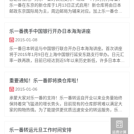
乐一番在东京的新仓库于1月13日正式启用！新仓库将由日本
邮政东京国际局为主，周边邮局为辅来对应。加上乐一番仓库
人员和设备的大幅更新，相信能大大提高处理效率，不辜负各
位用户的期待！新仓库地址
乐一番携手中国银行开办日本海淘讲座
2015-01-08
乐一番日本转运与中国银行联合开办日本海淘讲座。首次讲座
将于2015年1月9日在上海中国银行延安东路支行举办。日元汇
率一跌再跌，目前已经达到近5年以来历史新低，许多日本本土
商品甚至欧美品牌商品都成为全球最低价，日本马油被疯抢、
保温杯人手一个的赶
重要通知！乐一番即将换仓库啦！
2015-01-06
承蒙大家对乐一番的支持！乐一番转运自开业以来业务量始终
保持着突飞猛进的增长势头，目前现有的仓库即将难以满足大
家的购物热情。为了能提供更优质迅速安全的转运服务，乐一
番将于本月内启用新的仓库。新仓库会有更大的仓储面积，更
多的工作人员，以及各种先进
乐一番转运元旦工作时间安排