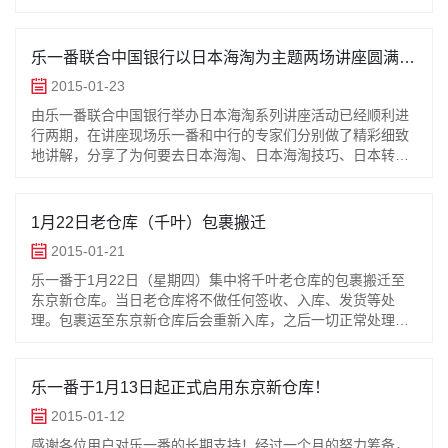
服务周到的原则，依旧会安排旧仓库处理这部分包裹签收。请
有需要在2月26日后
乐一番联合中国银行以日本海淘为主题两场讲座圆满结
束
2015-01-23
由乐一番联合中国银行举办日本海淘系列讲座活动已经顺利进
行两期，在讲座现场乐一番和中行的专家们分别做了精彩细致
地讲解，分享了为何要去日本海淘、日本海淘技巧、日本转运
概念及其转运知识、银行卡选择技巧等等海淘必备法宝！讲座
吸引了乐一番及中国银行各自
1月22日老仓库（千叶）包裹搬迁
2015-01-21
乐一番于1月22日（星期四）集中将千叶老仓库的包裹搬迁至
东京新仓库。当日老仓库将不做任何签收、入库、发货等处
理。包裹运至东京新仓库后会重新入库，之后一切正常处理，
并可以申请与东京仓库现有包裹合箱。1月23日起老仓库对新
包裹将仅做签收，并每周集
乐一番于1月13日起正式启用东京新仓库！
2015-01-12
感谢各位用户对乐一番的长期支持！经过一个月的努力筹备，