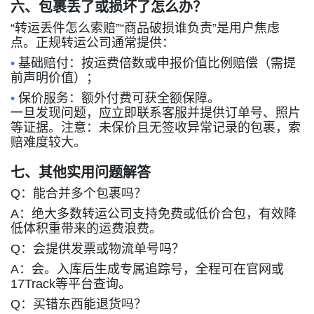
六、包裹丢了或损坏了怎么办？
“
转运丢件怎么索赔
”“
商品破损谁负责
”
是用户焦虑
点。正规转运公司通常提供：
•
基础赔付：按运费倍数或申报价值比例赔偿（需提
前声明价值）；
•
保价服务：额外付费可获全额保障。
一旦发现问题，应立即联系客服并提供订单号、照片
等证据。注意：未保价且无签收异常记录的包裹，索
赔难度较大。
七、其他实用问题解答
Q
：能合并多个包裹吗？
A
：绝大多数转运公司支持免费或低价合包，有效降
低体积重带来的运费浪费。
Q
：会提供发票或物流单号吗？
A
：会。入库后生成专属追踪号，全程可在官网或
17Track
等平台查询。
Q
：买错东西能退货吗？