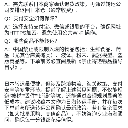
A
：需先联系日本商家确认退货政策，再通过转运公
司安排退回日本仓（通常收费）。
Q
：支付安全如何保障？
A
：选择支持支付宝、微信或银联的平台，确保网址
为
HTTPS
加密，避免使用公共
Wi-Fi
操作。
Q
：哪些商品不能转运？
A
：中国禁止或限制入境的物品包括：生鲜食品、药
品（尤其含麻黄碱类）、液体、粉末、武器模型、盗
版商品等。下单前务必查阅最新《禁止寄递物品指导
目录》。
日本转运虽便捷，但涉及跨境物流、海关政策、支付
安全等多重环节。提前了解上述常见问题，不仅能规
避
“
被税
”“
丢件
”“
延误
”
等坑，还能通过合理规划显著降
低成本。建议收藏本文作为日淘转运手册，并在每次
下单前与所选转运公司确认最新政策。若有复杂需求
（如大批量采购、高值商品），不妨咨询专业海淘顾
问，确保每一分钱都花得值得。