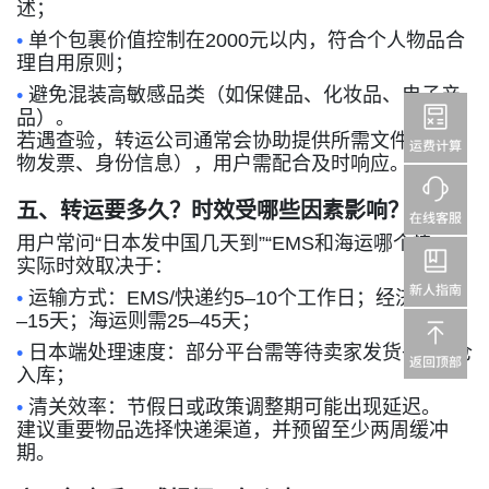
述；
•
单个包裹价值控制在
2
000
元以内，符合个人物品合
理自用原则；
•
避免混装高敏感品类（如保健品、化妆品、电子产
品）。
若遇查验，转运公司通常会协助提供所需文件（如购
物发票、身份信息），用户需配合及时响应。
五、转运要多久？时效受哪些因素影响？
用户常问
“
日本发中国几天到
”“EMS
和海运哪个快
”
。
实际时效取决于：
•
运输方式：
EMS/
快递约
5–10
个工作日；经济空运
7
–15
天；海运则需
25–45
天；
•
日本端处理速度：部分平台需等待卖家发货
+
转运仓
入库；
•
清关效率：节假日或政策调整期可能出现延迟。
建议重要物品选择快递渠道，并预留至少两周缓冲
期。