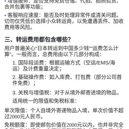
•
增值服务：是否支持免费仓储、代拍、拍照验货、
合并包裹等功能；
•
客服响应速度：能否及时处理异常件或清关问题。
切勿仅凭低价选择小众转运商，以免遭遇丢件、加收
费用等风险。
三、转运费用都包含哪些？
用户普遍关心
“
日本转运到中国多少钱
”“
运费怎么计
算
”
。一般而言，总费用由以下几部分构成：
1.
国际段运费：根据运输方式（空运
/EMS/
海
运）及计费重量决定；
2.
基础操作费：如入库费、打包费（部分公司首
件免费）；
3.
关税与增值税：
对于从境外邮寄进境的物品，
适用统一的限值和免税标准：
‌单次限值‌：个人自境外寄递物品入境，单次价值不超
过‌2000元人民币‌。‌‌
‌免税额度‌：即使邮包价值在2000元以内，也并非完全