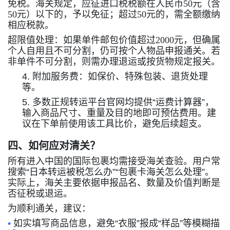
免税。海关规定，‌应征进口税税额在人民币50元（含
50元）以下的，予以免征‌；超过50元的，需全额缴纳
相应税款。
‌超限值处理‌：如果单件邮包价值超过2000元，但确属
个人自用且不可分割，仍可按个人物品申报通关。若
非单件不可分割，则需办理退运或按货物规定报关。
4.
附加服务费：如保价、特殊包装、退货处理
等。
5.
多数正规转运平台官网均提供
“
运费计算器
”
，
输入商品尺寸、重量及目的地即可预估费用。建
议在下单前使用该工具比价，避免后续超支。
四、如何应对清关？
所有进入中国的国际包裹均需接受海关查验。用户常
搜索
“
日本转运被税怎么办
”“
包裹卡海关怎么处理
”
。
实际上，海关主要依据申报品名、数量及价值判断是
否征税或退运。
为顺利通关，建议：
•
如实填写商品信息，避免
“
衣服
”
报成
“
样品
”
等模糊描