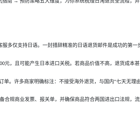
 避坑指南 → 预防策略五大维度，为你系统梳理日淘退货全流程
客服多仅支持日语。一封措辞精准的日语退货邮件是成功的第一
元，且可能产生日本进口关税。若商品价值不高，退货成本甚
00
订单。许多商家明确标注：不接受海外退货，与国内“七天无理由
备合规商业发票、报关单，并确保商品符合两国进出口法规，流