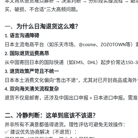
本文将从退货难点解析 → 决策判断 → 分阶段实操流程 →
买、破损、不合适”三大高频问题。
一、
为什么日淘退货这么难？
语言沟通障碍
1.
日本主流电商平台（如乐天市场、
、
等）
@cosme
ZOZOTOWN
国际退货运费高昂
2.
从中国寄回日本的国际快递（如
、
）起步价常达
–
EMS
DHL
150
3
退货政策严苛且不统一
3.
日本本土消费文化偏向“售出不退”，尤其对已开封商品或海外
双向海关清关流程复杂
4.
退货不仅是邮寄，还涉及中国出口申报
日本进口申报。需准
+
二、冷静判断：这单到底该不该退？
并非所有不满意都值得退货。理性评估可避免无效操作：
✅ 建议优先协商解决（不退货）：