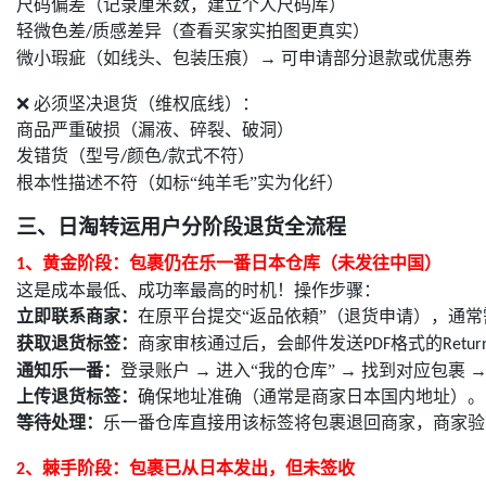
尺码偏差（记录厘米数，建立个人尺码库）
轻微色差
质感差异（查看买家实拍图更真实）
/
微小瑕疵（如线头、包装压痕）→ 可申请部分退款或优惠券
❌ 必须坚决退货（维权底线）：
商品严重破损（漏液、碎裂、破洞）
发错货（型号
颜色
款式不符）
/
/
根本性描述不符（如标“纯羊毛”实为化纤）
三、
日淘
转运用户分阶段退货全流程
、
黄金阶段：包裹仍在乐一番日本仓库（未发往中国）
1
这是成本最低、成功率最高的时机！操作步骤：
立即联系商家：
在原平台提交“返品依頼”（退货申请），通
获取退货标签：
商家审核通过后，会邮件发送
格式的
PDF
Retur
通知乐一番：
登录账户
→ 进入“我的仓库” → 找到对应包裹 
上传退货标签：
确保地址准确（通常是商家日本国内地址）。
等待处理：
乐一番仓库直接用该标签将包裹退回商家，商家验
、
棘手阶段：包裹已从日本发出，但未签收
2