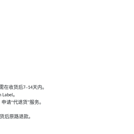
常需在收货后
–
天内。
7
14
。
n Label
→ 申请“代退货”服务。
货后原路退款。