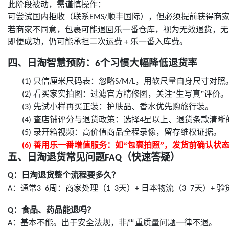
此阶段被动，需谨慎操作：
可尝试国内拒收（联系
顺丰国际），但必须提前获得商
EMS/
若商家不同意，包裹可能退回乐一番仓库，视为无效退货，无
即便成功，仍可能承担二次运费
乐一番入库费。
+
四、
日淘
智慧预防：
个习惯大幅降低退货率
6
只信厘米尺码表：忽略
，用软尺量自身尺寸对照
(1)
S/M/L
看买家实拍图：过滤官方精修图，关注“生写真”评价。
(2)
先试小样再买正装：护肤品、香水优先购旅行装。
(3)
查店铺评分与退货政策：选择
星以上、退货条款清晰
(4)
4
录开箱视频：高价值商品全程录像，留存维权证据。
(5)
善用乐一番增值服务：如“包裹拍照”，发货前确认状
(6)
五
、
日淘退货
常见问题
（快速答疑）
FAQ
：日淘退货整个流程要多久？
Q
：通常
–
周：商家处理（
–
天）
日本物流（
–
天）
验
A
3
6
1
3
+
3
7
+
：食品、药品能退吗？
Q
：基本不能。出于安全法规，非严重质量问题一律不退。
A