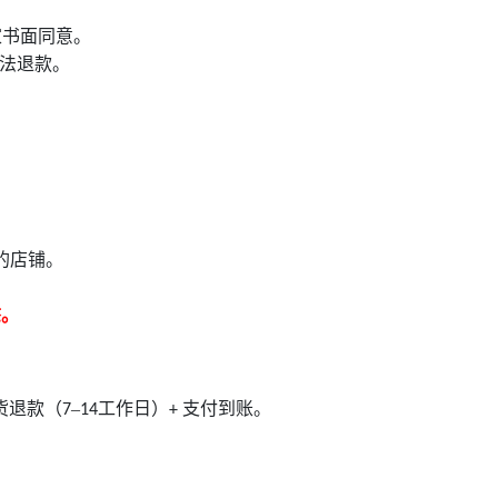
家书面同意。
法退款。
。
的店铺。
态。
货退款（
–
工作日）
支付到账。
7
14
+