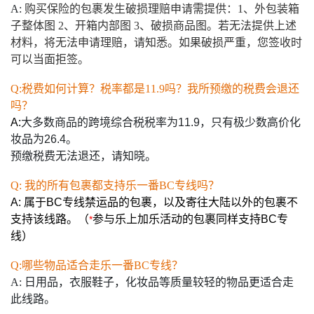
A:
购买保险的包裹发生破损理赔申请需提供：1、外包装箱
子整体图 2、开箱内部图 3、破损商品图。若无法提供上述
材料，将无法申请理赔，请知悉。如果破损严重，您签收时
可以当面拒签。
Q:税费如何计算？税率都是11.9吗？我所预缴的税费会退还
吗？
A:
大多数商品的跨境综合税税率为11.9，只有极少数高价化
妆品为26.4。
预缴税费无法退还，请知晓。
Q: 我的所有包裹都支持乐一番BC专线吗？
A: 属于BC专线禁运品的包裹，以及寄往大陆以外的包裹不
支持该线路。（
参与乐上加乐活动的包裹同样支持BC专
*
线）
Q:哪些物品适合走乐一番BC专线？
A: 日用品，衣服鞋子，化妆品等质量较轻的物品更适合走
此线路。