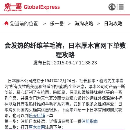
您当前的位置:
>
乐一番
>
海淘攻略
>
日淘攻略
会发热的纤维羊毛裤，日本厚木官网下单教
程攻略
发布日期: 2015-06-17 11:38:23
日本厚木公司成立于1947年12月24日，社长藤本 • 羲治先生本着
为“所有女性的美丽和舒适”作贡献的企业理念，厚木公司对产品不断
创新，精心研制了有抗菌，除脚臭，保温和缓解静脉曲张等的一系
列产品，并且专门为天气寒冷而专业精心设计的远红外保温连体裤
袜以及具有发热纤维的羊毛裤系列等。受到了很多女性的喜爱！日
本购买比国内买确实优惠很多，下面来介绍一下日本官网的购买攻
略，也可以到
乐天店铺
下单
第一步：注册
日本转运
，详情请参照乐一番
注册指南
第二步：打开
厚木官网
注册下单：