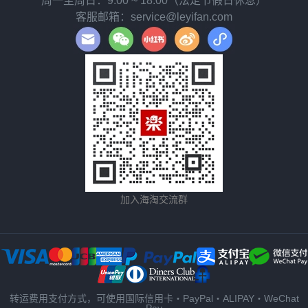
周一至周日：9:00 ~ 18:00（法定节假日休息）
客服邮箱：service@leyifan.com
加入海淘交流群
转运费用支付方式，可使用国际信用卡・PayPal・ALIPAY・WeChat