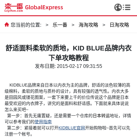
您当前的位置:
>
乐一番
>
海淘攻略
>
日淘攻略
舒适面料柔软的质地，KID BLUE品牌内衣
下单攻略教程
发布日期: 2015-02-17 09:31:55
KIDBLUE品牌来自日本以内衣为主的品牌，舒适的淡色较薄的高
级棉料，柔软的质地与质朴的设计，具有较强的透气性。内衣大多
是田园风或镂花图案，一套下来要上千的价位传说这个品牌是日本
最受欢迎的内衣牌子，讲究的是面料和舒适感。
下面就来具体说说
怎么来买吧~
第一步：首先无庸置疑，还是需要一个仓库的
日本转运
地址，详情
可以参考我们的
使用指南
KIDBLUE
第二步：紧接着就可以打开
官网
开始购物啦~
首先可以先
注册一个帐号。