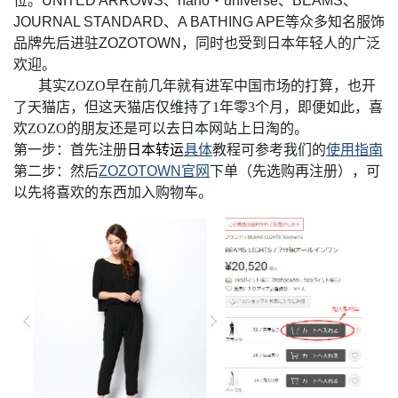
位。UNITED ARROWS、nano・universe、BEAMS、
JOURNAL STANDARD、A BATHING APE等众多知名服饰
品牌先后进驻ZOZOTOWN，同时也受到日本年轻人的广泛
欢迎。
其实ZOZO早在前几年就有进军中国市场的打算，也开
了天猫店，但这天猫店仅维持了1年零3个月，即便如此，喜
欢ZOZO的朋友还是可以去日本网站上日淘的。
第一步：首先注册
日本转运
具体
教程可参考我们的
使用指南
第二步：然后
ZOZOTOWN官网
下单
（先选购再注册），
可
以先将喜欢的东西加入购物车。