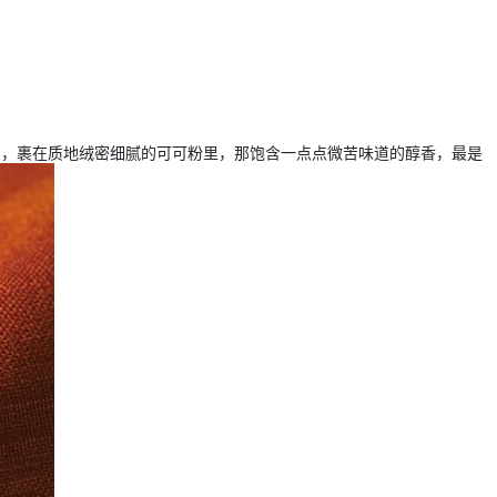
力，裹在质地绒密细腻的可可粉里，那饱含一点点微苦味道的醇香，最是