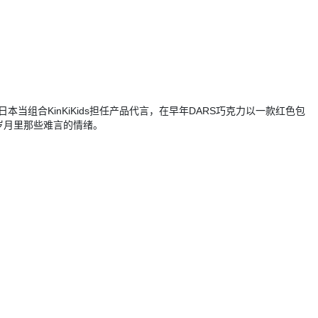
组合KinKiKids担任产品代言，在早年DARS巧克力以一款红色包
长岁月里那些难言的情绪。