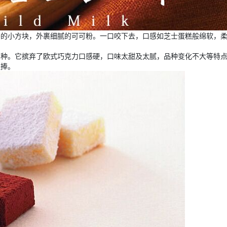
齐的小方块，外裹细腻的可可粉。一口咬下去，口感如芝士蛋糕般绵软，
品种。它摈弃了欧式巧克力口感硬，口味太甜及太腻，品种变化不大等特
追捧。