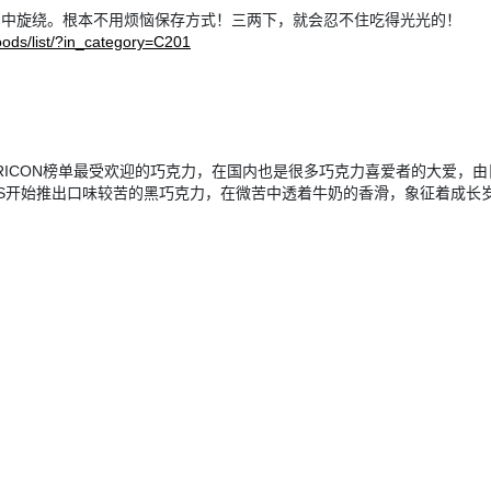
口中旋绕。根本不用烦恼保存方式！三两下，就会忍不住吃得光光的！
oods/list/?in_category=C201
CON榜单最受欢迎的巧克力，在国内也是很多巧克力喜爱者的大爱，由日本当
DARS开始推出口味较苦的黑巧克力，在微苦中透着牛奶的香滑，象征着成