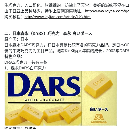
生巧克力，入口即化，软绵绵的，彷彿上了天堂！美好的滋味不停在
由于日亚上品种略少，特附上官网购买地址：
http://www.royce.com/g
购买教程：
http://www.leyifan.com/article/193.html
二、日本森永（DARS）巧克力 森永 白いダース
原产国：日本
日本森永DARS巧克力，在日本算是比较有名的巧克力品牌。是日本ORI
装的牛奶巧克力为主打产品，随着KinKi俩人年龄的成长，2002年
特色产品：
DRAS巧克力一共有三款
1、森永DARS白巧克力
购买链接：
戳这里