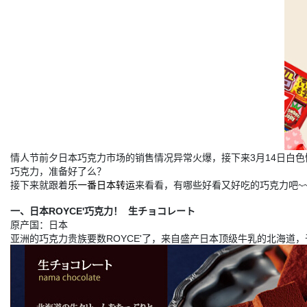
情人节前夕日本巧克力市场的销售情况异常火爆，接下来3月14日白
巧克力，准备好了么？
接下来就跟着
乐一番日本转运
来看看，有哪些好看又好吃的巧克力吧~~
一、日本ROYCE'巧克力！ 生チョコレート
原产国：日本
亚洲的巧克力贵族要数ROYCE'了，来自盛产日本顶级牛乳的北海道，