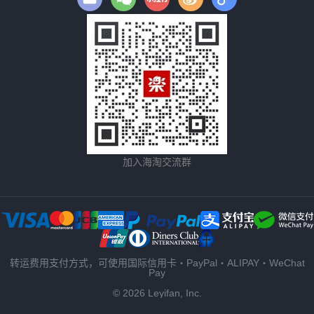
加入海淘交流群
转运费用支付方式，可使用国际信用卡・PayPal・ALIPAY・WeChat
Pay
© 2026 Leyifan, Inc.