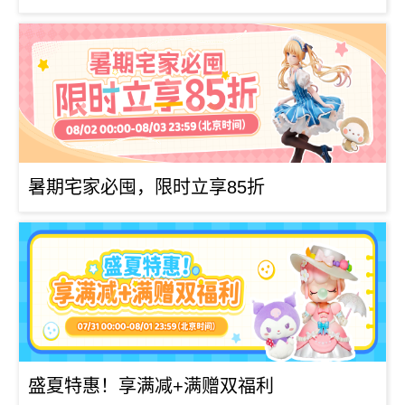
暑期宅家必囤，限时立享85折
盛夏特惠！享满减+满赠双福利