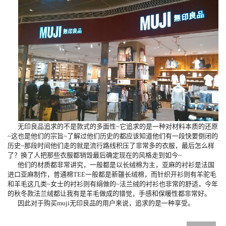
无印良品追求的不是款式的多面性~它追求的是一种对材料本质的还原
~这也是他们的宗旨~了解过他们历史的都应该知道他们有一段快要倒闭的
历史~那段时间他们走的就是流行路线积压了非常多的衣服，最后怎么样
了？换了人把那些衣服都销毁最后确定现在的风格走到如今~
他们的材质都非常讲究，一般都是以长绒棉为主，亚麻的衬衫是法国
进口亚麻制作，普通棉TEE一般都是新疆长绒棉，而针织开衫则有羊驼毛
和羊毛这几类~女士的衬衫则有绢做的~法兰绒的衬衫也非常的舒适，今年
的秋冬款法兰绒都让我有是羊毛做成的错觉，手感和保暖性都非常好。
因此对于购买muji无印良品的用户来说，追求的是一种享受。