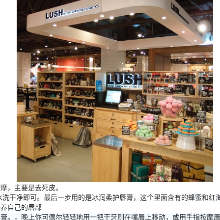
按摩，主要是去死皮。
水洗干净即可。最后一步用的是冰润柔护唇膏，这个里面含有的蜂蜜和红
保养自己的唇部
唇膏。，晚上你可偶尔轻轻地用一把干牙刷在嘴唇上移动，或用手指按摩