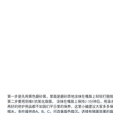
第一步是先用黄色磨砂膏，里面是磨砂质地涂抹在嘴唇上轻轻打圈
第二步要用到维
E
抗氧化唇膜，
涂抹在嘴唇上保持
2-3
分钟后，用温
再好的修护用品都不如我们平日里的保养，这里小编建议大家多多
A
B
C
喝水，多吃维他命
、
、
，可改善唇色暗沉。选择有隔离效果的