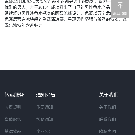
说MONTBLANC大部分产品走的都是男士的路线，致力于打造内涵
优雅的男人，并于2013年成功推出了自己的男性香水产品，万宝龙
延续经典男性淡香水瓶身的圆弧流线设计，色调以万宝龙的经典蓝
色渐层营造冰块般的剔透清凉感，呈现男性坚强与傲然的特质，透
露出独特的含蓄魅力
转运服务
通知公告
关于我们
收费规则
重要通知
关于我们
增值服务
线路通知
联系我们
禁运物品
企业公告
隐私声明