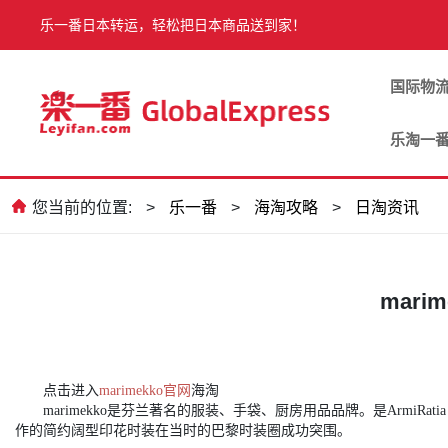
乐一番日本转运，轻松把日本商品送到家！
国际物
乐淘一
您当前的位置:
>
乐一番
>
海淘攻略
>
日淘资讯
mar
点击进入
marimekko官网
海淘
marimekko是芬兰著名的服装、手袋、厨房用品品牌。是ArmiR
作的简约阔型印花时装在当时的巴黎时装圈成功突围。