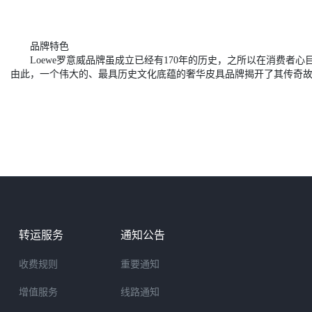
品牌特色
Loewe罗意威品牌虽成立已经有170年的历史，之所以在消费者心
由此，一个伟大的、最具历史文化底蕴的奢华皮具品牌揭开了其传奇
转运服务
通知公告
收费规则
重要通知
增值服务
线路通知