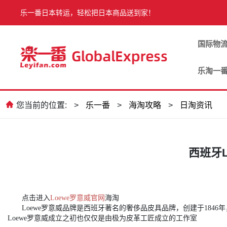
乐一番日本转运，轻松把日本商品送到家！
国际物
乐淘一
您当前的位置:
>
乐一番
>
海淘攻略
>
日淘资讯
西班牙
点击进入
Loewe罗意威官网
海淘
Loewe罗意威品牌是西班牙著名的奢侈品皮具品牌，创建于184
Loewe罗意威成立之初也仅仅是由极为皮革工匠成立的工作室