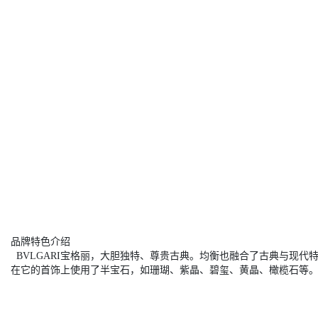
品牌特色介绍
BVLGARI宝格丽，大胆独特、尊贵古典。均衡也融合了古典与现
在它的首饰上使用了半宝石，如珊瑚、紫晶、碧玺、黄晶、橄榄石等