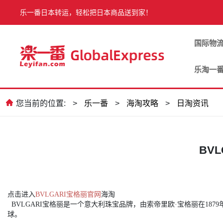
乐一番日本转运，轻松把日本商品送到家！
国际物
乐淘一
您当前的位置:
>
乐一番
>
海淘攻略
>
日淘资讯
BV
点击进入
BVLGARI宝格丽官网
海淘
BVLGARI宝格丽是一个意大利珠宝品牌，由索帝里欧·宝格丽在18
球。