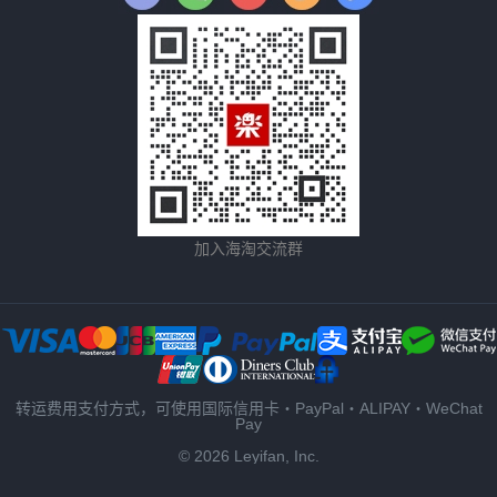
加入海淘交流群
转运费用支付方式，可使用国际信用卡・PayPal・ALIPAY・WeChat
Pay
© 2026 Leyifan, Inc.