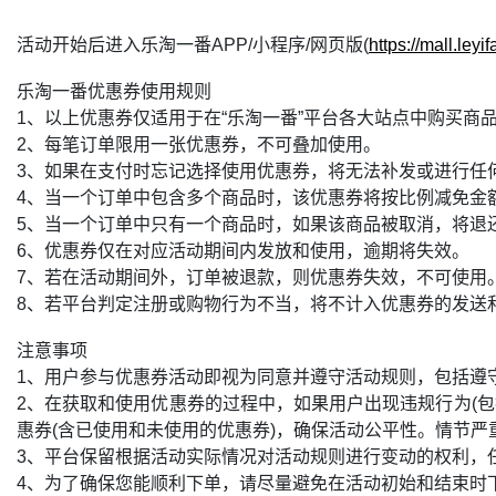
活动开始后进入乐淘一番APP/小程序/网页版(
https://mall.leyi
乐淘一番优惠券使用规则
1、以上优惠券仅适用于在“乐淘一番”平台各大站点中购买商
2、每笔订单限用一张优惠券，不可叠加使用。
3、如果在支付时忘记选择使用优惠券，将无法补发或进行任
4、当一个订单中包含多个商品时，该优惠券将按比例减免金
5、当一个订单中只有一个商品时，如果该商品被取消，将退
6、优惠券仅在对应活动期间内发放和使用，逾期将失效。
7、若在活动期间外，订单被退款，则优惠券失效，不可使用
8、若平台判定注册或购物行为不当，将不计入优惠券的发送
注意事项
1、用户参与优惠券活动即视为同意并遵守活动规则，包括遵
2、在获取和使用优惠券的过程中，如果用户出现违规行为(
惠券(含已使用和未使用的优惠券)，确保活动公平性。情节
3、平台保留根据活动实际情况对活动规则进行变动的权利，
4、为了确保您能顺利下单，请尽量避免在活动初始和结束时