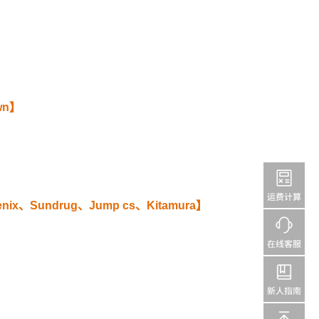
wn】
enix、Sundrug、Jump cs、Kitamura】