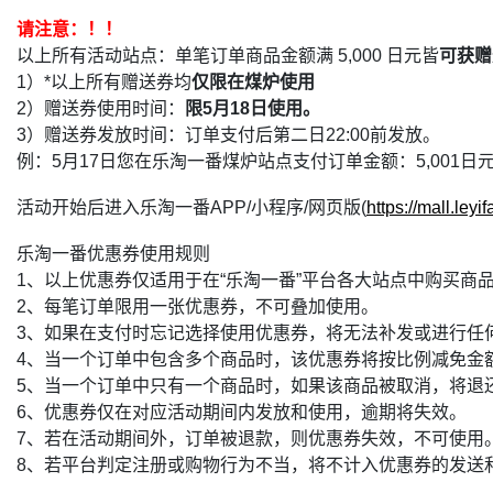
请注意：！！
以上所有活动站点：单笔订单商品金额满 5,000 日元皆
可获赠
1）*以上所有赠送券均
仅限在煤炉使用
2）赠送券使用时间：
限5月18日使用。
3）赠送券发放时间：订单支付后第二日22:00前发放。
例：5月17日您在乐淘一番煤炉站点支付订单金额：5,001日元
活动开始后进入乐淘一番APP/小程序/网页版(
https://mall.leyi
乐淘一番优惠券使用规则
1、以上优惠券仅适用于在“乐淘一番”平台各大站点中购买商
2、每笔订单限用一张优惠券，不可叠加使用。
3、如果在支付时忘记选择使用优惠券，将无法补发或进行任
4、当一个订单中包含多个商品时，该优惠券将按比例减免金
5、当一个订单中只有一个商品时，如果该商品被取消，将退
6、优惠券仅在对应活动期间内发放和使用，逾期将失效。
7、若在活动期间外，订单被退款，则优惠券失效，不可使用
8、若平台判定注册或购物行为不当，将不计入优惠券的发送