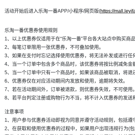
活动开始后进入乐淘一番APP/小程序/网页版(
https://mall.leyi
乐淘一番优惠券使用规则
1、以上优惠券仅适用于在“乐淘一番”平台各大站点中购买商
2、每笔订单限用一张优惠券，不可叠加使用。
3、如果在支付时忘记选择使用优惠券，将无法补发或进行任
4、当一个订单中包含多个商品时，该优惠券将按比例减免金
5、当一个订单中只有一个商品时，如果该商品被取消，将退
6、优惠券仅在对应活动期间内发放和使用，逾期将失效。
7、若在活动期间外，订单被退款，则优惠券失效，不可使用
8、若平台判定注册或购物行为不当，将不计入优惠券的发送
注意事项
1、用户参与优惠券活动即视为同意并遵守活动规则，包括遵
2、在获取和使用优惠券的过程中，如果用户出现违规行为(