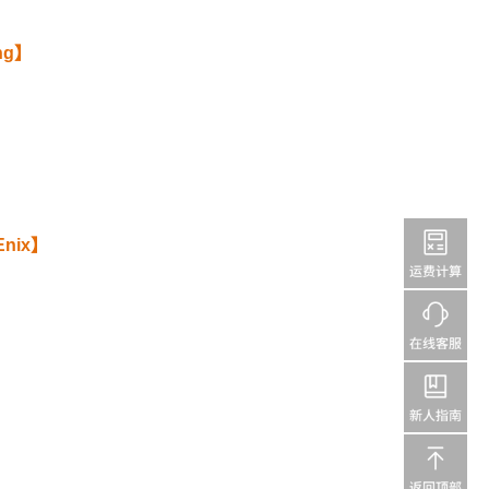
ng】
Enix】